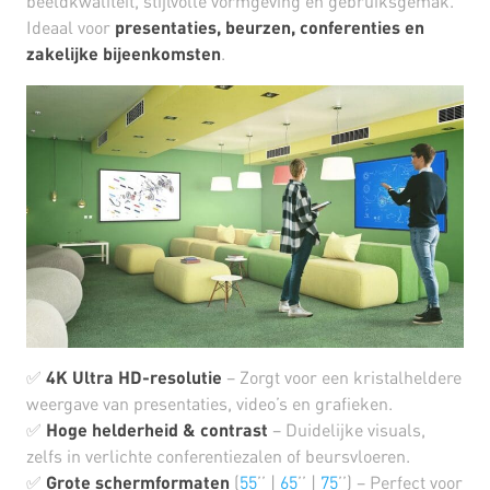
beeldkwaliteit, stijlvolle vormgeving en gebruiksgemak.
Ideaal voor
presentaties, beurzen, conferenties en
zakelijke bijeenkomsten
.
✅
4K Ultra HD-resolutie
– Zorgt voor een kristalheldere
weergave van presentaties, video’s en grafieken.
✅
Hoge helderheid & contrast
– Duidelijke visuals,
zelfs in verlichte conferentiezalen of beursvloeren.
✅
Grote schermformaten
(
55
’’ |
65
’’ |
75
’’) – Perfect voor