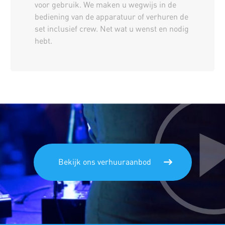
voor gebruik. We maken u wegwijs in de
bediening van de apparatuur of verhuren de
set inclusief crew. Net wat u wenst en nodig
hebt.
Bekijk ons verhuuraanbod