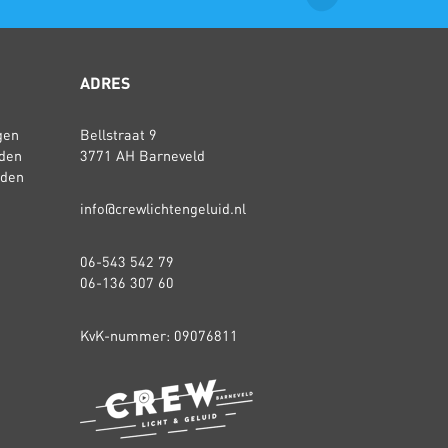
ADRES
gen
Bellstraat 9
den
3771 AH Barneveld
rden
info@crewlichtengeluid.nl
06-543 542 79
06-136 307 60
KvK-nummer: 09076811