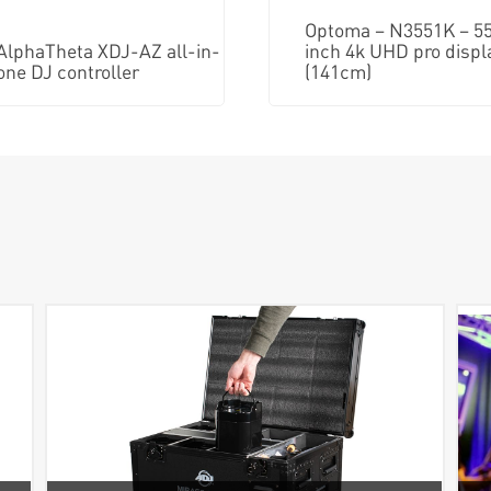
Optoma – N3551K – 5
AlphaTheta XDJ-AZ all-in-
inch 4k UHD pro displ
one DJ controller
(141cm)