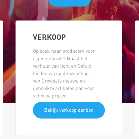
VERKOOP
Op zoek naar producten voor
eigen gebruik? Naast het
verhuur van licht en Geluid
bieden wij op de webshop
van Crewsale nieuwe en
gebruikte artikelen aan voor
scherpe prijzen.
Bekijk verkoop aanbod