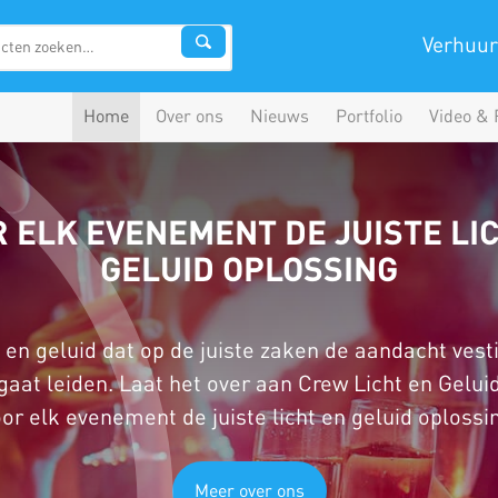
Verhuur
Home
Over ons
Nieuws
Portfolio
Video & 
 ELK EVENEMENT DE JUISTE LI
GELUID OPLOSSING
ht en geluid dat op de juiste zaken de aandacht vest
gaat leiden. Laat het over aan Crew Licht en Gelui
or elk evenement de juiste licht en geluid oplossi
Meer over ons