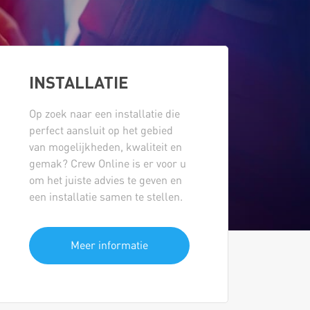
INSTALLATIE
Op zoek naar een installatie die
perfect aansluit op het gebied
van mogelijkheden, kwaliteit en
gemak? Crew Online is er voor u
om het juiste advies te geven en
een installatie samen te stellen.
Meer informatie