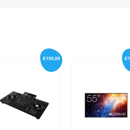
€150,00
€1