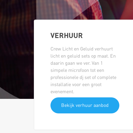
VERHUUR
Crew Licht en Geluid verhuurt
licht en geluid sets op maat. En
daarin gaan we ver. Van 1
simpele microfoon tot een
professionele dj set of complete
installatie voor een groot
evenement.
Bekijk verhuur aanbod