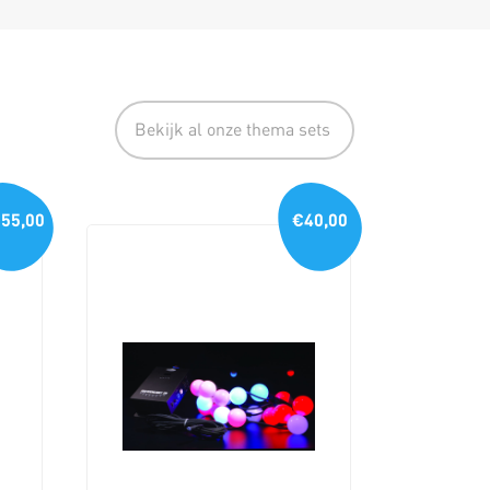
Bekijk al onze thema sets
55,00
€40,00