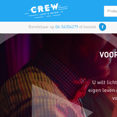
Bereikbaar op
06-54354279
of bezoek
VOOR
U wilt lic
eigen leven 
vo