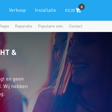
0
Verkoop
Installatie
€0,00
Regie
Reparatie
Populaire sets
Contact
CHT &
igt en geen
d. Wij hebben
ng.