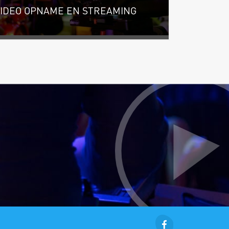
VIDEO OPNAME EN STREAMING
at is er tegenwoordig mogelijk en wie gaat
e helpen?