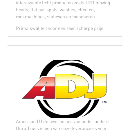
interessante licht producten zoals LED moving
heads, flat par spots, washes, effecten,
rookmachines, statieven en toebehoren.
Prima kwaliteit voor een zeer scherpe prijs
American DJ de leverancier van onder andere
Dura Truss is een van onze leveranciers voor