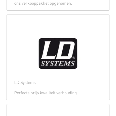
ons verkooppakket opgenomen.
LD Systems
Perfecte prijs kwaliteit verhouding