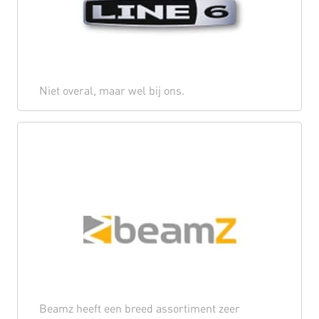
Niet overal, maar wel bij ons.
Beamz heeft een breed assortiment zeer