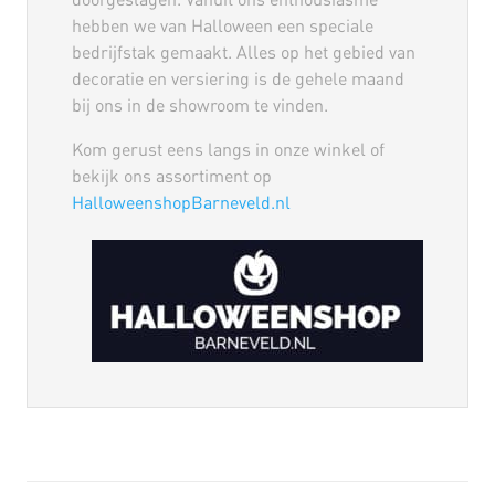
doorgeslagen. Vanuit ons enthousiasme
hebben we van Halloween een speciale
bedrijfstak gemaakt. Alles op het gebied van
decoratie en versiering is de gehele maand
bij ons in de showroom te vinden.
Kom gerust eens langs in onze winkel of
bekijk ons assortiment op
HalloweenshopBarneveld.nl