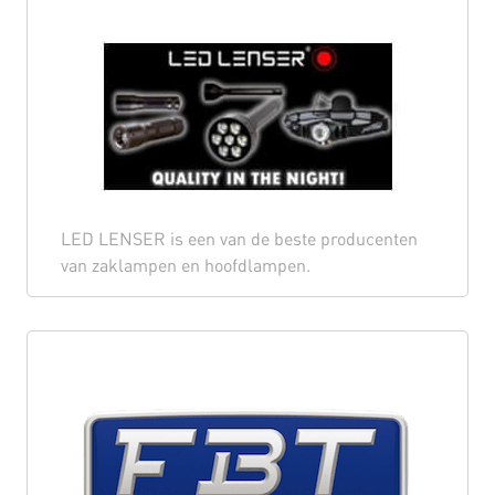
LED LENSER is een van de beste producenten
van zaklampen en hoofdlampen.