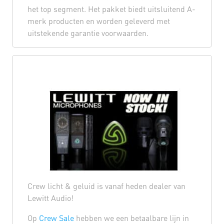
het top segment. Het pakket biedt uitsluitend A-
merk producten en worden geleverd met
uitstekende garantie voorwaarden.
Crew licht & geluid is vanaf heden dealer van
Lewitt Audio!
Op
Crew Sale
hebben we een betaalbare lijn in