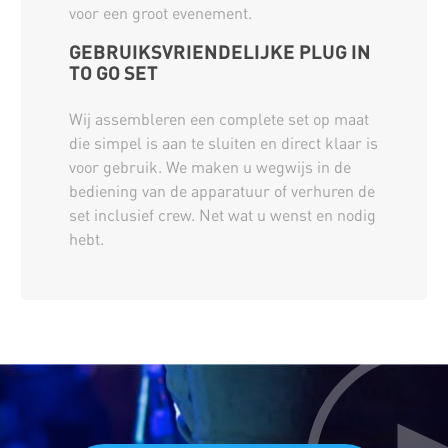
voor een groot evenement.
GEBRUIKSVRIENDELIJKE PLUG IN
TO GO SET
Wij assembleren een complete set op maat
die simpel is aan te sluiten en direct klaar is
voor gebruik. We maken u wegwijs in de
bediening van de apparatuur of verhuren de
set inclusief crew. Net wat u wenst en nodig
hebt.