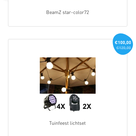
BeamZ star-color72
€100,00
€120,00
Tuinfeest lichtset