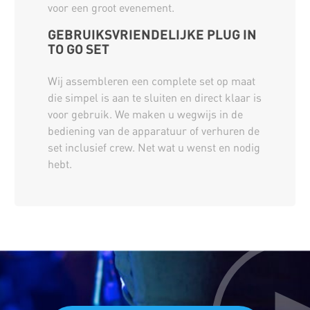
voor een groot evenement.
GEBRUIKSVRIENDELIJKE PLUG IN
TO GO SET
Wij assembleren een complete set op maat
die simpel is aan te sluiten en direct klaar is
voor gebruik. We maken u wegwijs in de
bediening van de apparatuur of verhuren de
set inclusief crew. Net wat u wenst en nodig
hebt.