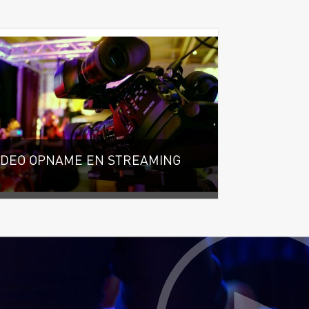
IDEO OPNAME EN STREAMING
t is er tegenwoordig mogelijk en wie gaat
e helpen?