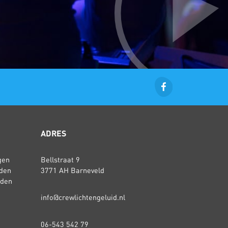
ADRES
gen
Bellstraat 9
den
3771 AH Barneveld
rden
info@crewlichtengeluid.nl
06-543 542 79