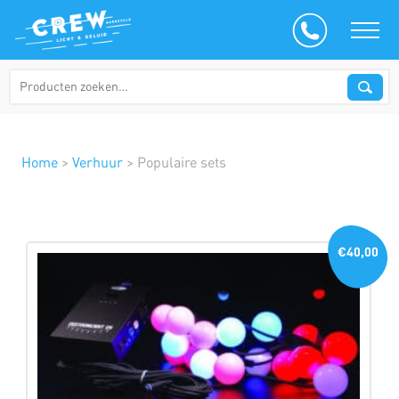
Home
>
Verhuur
>
Populaire sets
€40,00