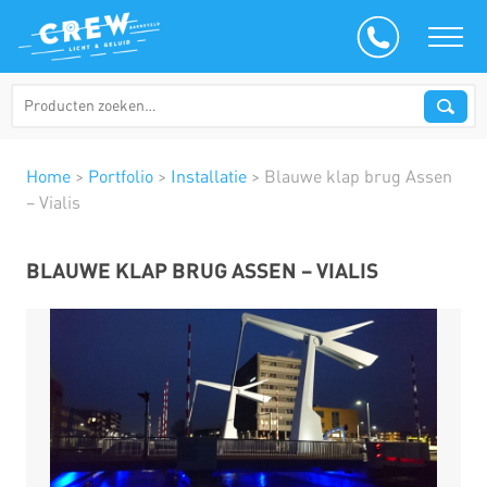
Home
>
Portfolio
>
Installatie
>
Blauwe klap brug Assen
– Vialis
BLAUWE KLAP BRUG ASSEN – VIALIS