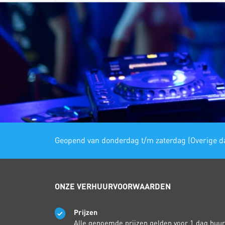
Geopend van donderdag t/m zaterdag (Overige da
ONZE VERHUURVOORWAARDEN
Prijzen
Alle genoemde prijzen gelden voor 1 dag huur