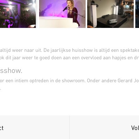
altijd weer naar uit. De jaarlijkse huisshow is altijd een spekta
ok dit jaar weer te goed doen aan een overvloed aan hapjes en d
isshow.
oor een intiem optreden in de showroom. Onder andere Gerard J
.
ct
Vo