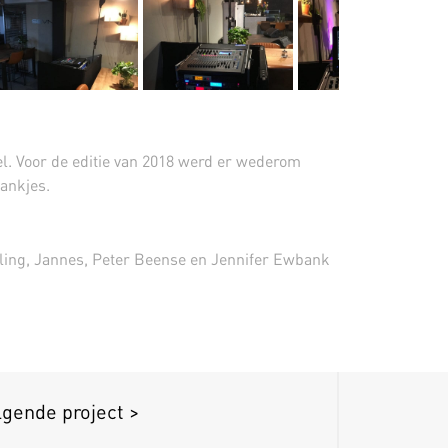
kel. Voor de editie van 2018 werd er wederom
rankjes.
oling, Jannes, Peter Beense en Jennifer Ewbank
lgende project >