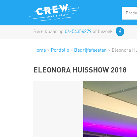
Bereikbaar op
06-54354279
of bezoek
Home
>
Portfolio
>
Bedrijfsfeesten
>
Eleonora H
ELEONORA HUISSHOW 2018