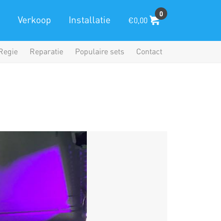
0
Verkoop
Installatie
€0,00
Regie
Reparatie
Populaire sets
Contact