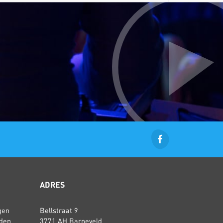
ADRES
gen
Bellstraat 9
den
3771 AH Barneveld