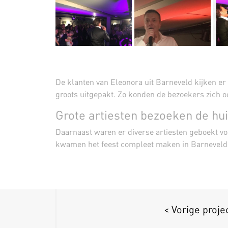
De klanten van Eleonora uit Barneveld kijken er 
groots uitgepakt. Zo konden de bezoekers zich o
Grote artiesten bezoeken de hu
Daarnaast waren er diverse artiesten geboekt v
kwamen het feest compleet maken in Barneveld
< Vorige proje