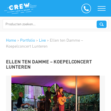
Home
>
Portfolio
>
Live
>
Ellen ten Damme –
Koepelconcert Lunteren
ELLEN TEN DAMME – KOEPELCONCERT
LUNTEREN