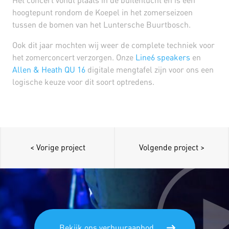
Het concert vondt plaats in de buitenlucht en is een
hoogtepunt rondom de Koepel in het zomerseizoen
tussen de bomen van het Luntersche Buurtbosch.
Ook dit jaar mochten wij weer de complete techniek voor
het zomerconcert verzorgen. Onze
Line6 speakers
en
Allen & Heath QU 16
digitale mengtafel zijn voor ons een
logische keuze voor dit soort optredens.
< Vorige project
Volgende project >
Bekijk ons verhuuraanbod