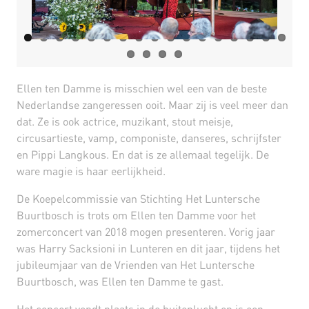
Ellen ten Damme is misschien wel een van de beste
Nederlandse zangeressen ooit. Maar zij is veel meer dan
dat. Ze is ook actrice, muzikant, stout meisje,
circusartieste, vamp, componiste, danseres, schrijfster
en Pippi Langkous. En dat is ze allemaal tegelijk. De
ware magie is haar eerlijkheid.
De Koepelcommissie van Stichting Het Luntersche
Buurtbosch is trots om Ellen ten Damme voor het
zomerconcert van 2018 mogen presenteren. Vorig jaar
was Harry Sacksioni in Lunteren en dit jaar, tijdens het
jubileumjaar van de Vrienden van Het Luntersche
Buurtbosch, was Ellen ten Damme te gast.