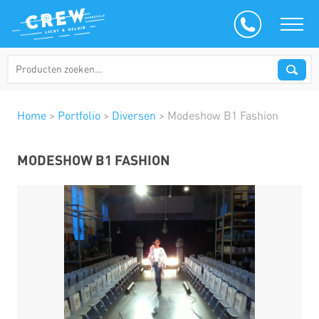
Home
>
Portfolio
>
Diversen
>
Modeshow B1 Fashion
MODESHOW B1 FASHION