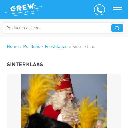
Home
>
Portfolio
>
Feestdagen
>
Sinterklaas
SINTERKLAAS