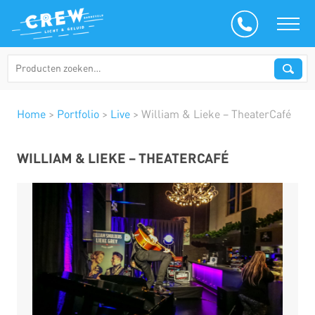
Home
>
Portfolio
>
Live
>
William & Lieke – TheaterCafé
WILLIAM & LIEKE – THEATERCAFÉ