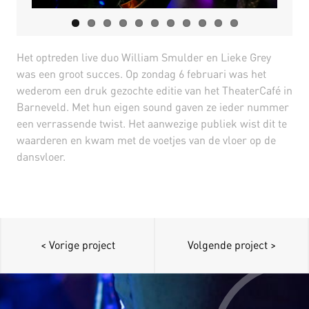
Het optreden live duo William Smulder en Lieke Grey
was een groot succes. Op zondag 6 februari was het
wederom een druk gezochte editie van het TheaterCafé in
Barneveld. Met hun eigen sound gaven ze ieder nummer
een verrassende twist. Het aanwezige publiek wist dit te
waarderen en kwam met de voetjes van de vloer op de
dansvloer.
< Vorige project
Volgende project >