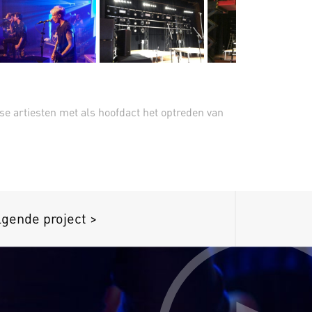
se artiesten met als hoofdact het optreden van
lgende project >