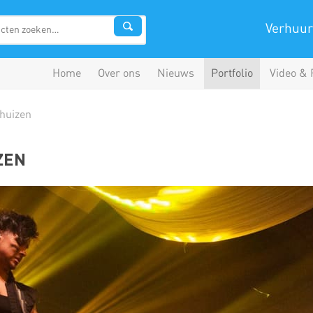
Verhuur
Home
Over ons
Nieuws
Portfolio
Video & 
thuizen
ZEN