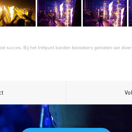
oot succes. Bij het trefpunt konden bezoekers genieten van diver
ct
Vo