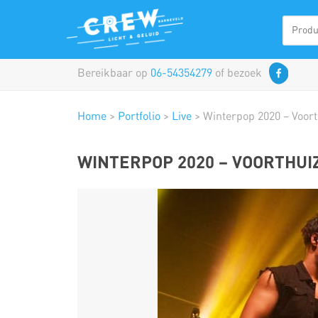
Bereikbaar op
06-54354279
of bezoek
Home
>
Portfolio
>
Live
>
Winterpop 2020 – Voor
WINTERPOP 2020 – VOORTHUI