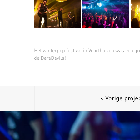
Het winterpop festival in Voorthuizen was een gr
de DareDevils!
< Vorige proje