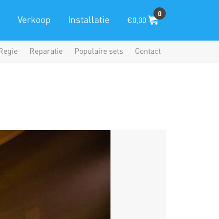
0
Verkoop
Installatie
€0,00
Regie
Reparatie
Populaire sets
Contact