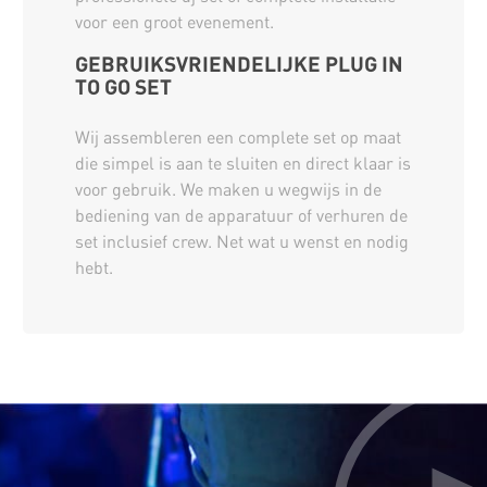
voor een groot evenement.
GEBRUIKSVRIENDELIJKE PLUG IN
TO GO SET
Wij assembleren een complete set op maat
die simpel is aan te sluiten en direct klaar is
voor gebruik. We maken u wegwijs in de
bediening van de apparatuur of verhuren de
set inclusief crew. Net wat u wenst en nodig
hebt.