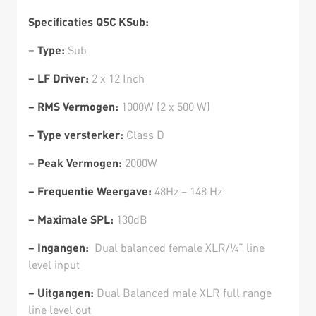
Specificaties QSC KSub:
– Type:
Sub
– LF Driver:
2 x 12 Inch
– RMS Vermogen:
1000W (2 x 500 W)
– Type versterker:
Class D
– Peak Vermogen:
2000W
– Frequentie Weergave:
48Hz – 148 Hz
– Maximale SPL:
130dB
– Ingangen:
Dual balanced female XLR/¼” line
level input
– Uitgangen:
Dual Balanced male XLR full range
line level out