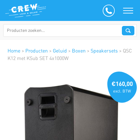
Home
>
Producten
>
Geluid
>
Boxen
>
Speakersets
>
QSC
K12 met KSub SET 4x1000W
€160,00
excl. BTW