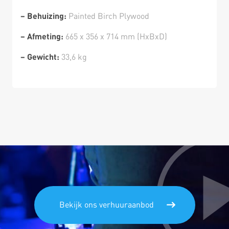
– Behuizing:
Painted Birch Plywood
– Afmeting:
665 x 356 x 714 mm (HxBxD)
– Gewicht:
33,6 kg
Bekijk ons verhuuraanbod