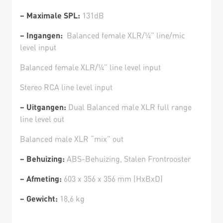
– Maximale SPL:
131dB
– Ingangen:
Balanced female XLR/¼” line/mic
level input
Balanced female XLR/¼” line level input
Stereo RCA line level input
– Uitgangen:
Dual Balanced male XLR full range
line level out
Balanced male XLR “mix” out
– Behuizing:
ABS-Behuizing, Stalen Frontrooster
– Afmeting:
603 x 356 x 356 mm (HxBxD)
– Gewicht:
18,6 kg