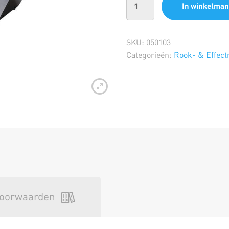
In winkelman
SKU:
050103
Categorieën:
Rook- & Effec
oorwaarden