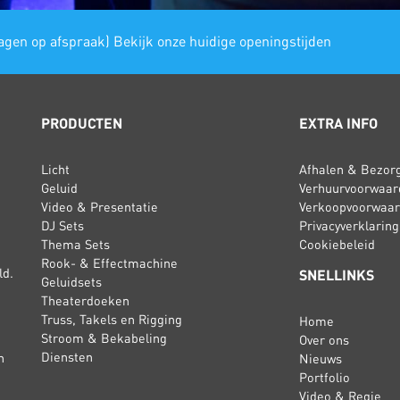
gen op afspraak) Bekijk onze huidige openingstijden
PRODUCTEN
EXTRA INFO
Licht
Afhalen & Bezor
Geluid
Verhuurvoorwaar
Video & Presentatie
Verkoopvoorwaa
DJ Sets
Privacyverklaring
Thema Sets
Cookiebeleid
Rook- & Effectmachine
ld.
SNELLINKS
Geluidsets
Theaterdoeken
Truss, Takels en Rigging
Home
Stroom & Bekabeling
Over ons
Diensten
n
Nieuws
Portfolio
Video & Regie