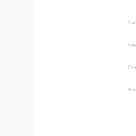
Naa
Na
E-m
Bes