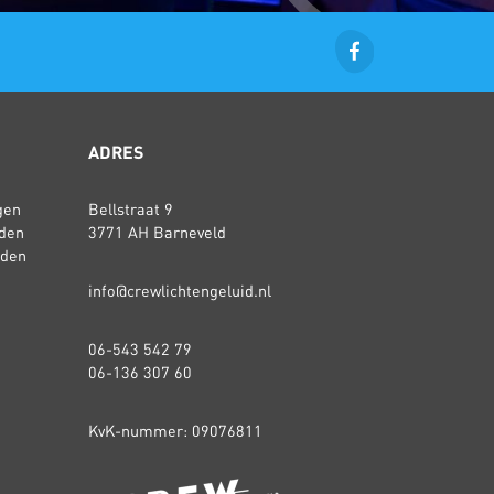
ADRES
gen
Bellstraat 9
den
3771 AH Barneveld
rden
info@crewlichtengeluid.nl
06-543 542 79
06-136 307 60
KvK-nummer: 09076811