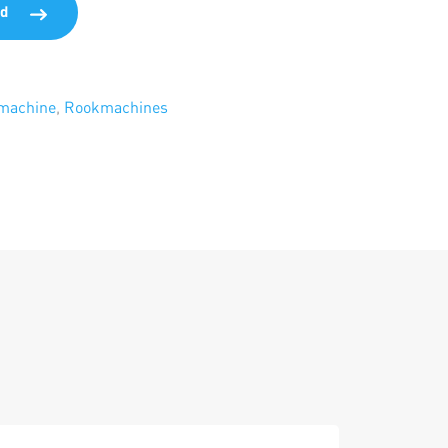
d
tmachine
,
Rookmachines