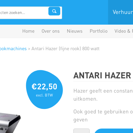
Verhuur
Home
Over ons
Nieuws
Portfolio
Video & 
ookmachines
>
Antari Hazer (fijne rook) 800 watt
ANTARI HAZER 
€22,50
Hazer geeft een constan
excl. BTW
uitkomen.
Ook goed te gebruiken o
geven