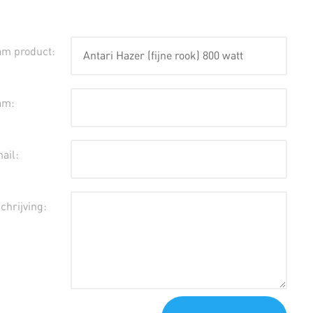
m product:
am:
ail:
chrijving: