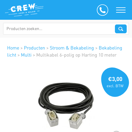
Home
>
Producten
>
Stroom & Bekabeling
>
Bekabeling
licht
>
Multi
>
Multikabel 6-polig op Harting 10 meter
€3,00
excl. BTW