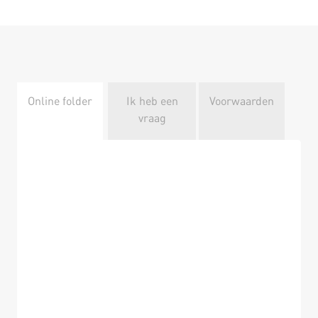
Online folder
Ik heb een
Voorwaarden
vraag