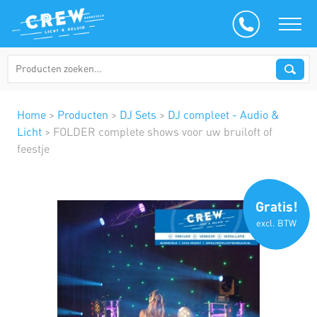
Home
>
Producten
>
DJ Sets
>
DJ compleet - Audio &
Licht
>
FOLDER complete shows voor uw bruiloft of
feestje
Gratis!
excl. BTW