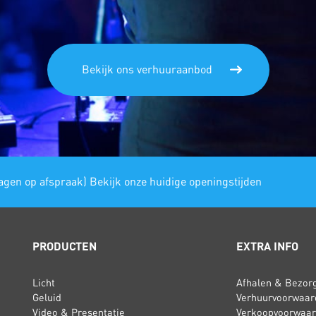
Bekijk ons verhuuraanbod
gen op afspraak) Bekijk onze huidige openingstijden
PRODUCTEN
EXTRA INFO
Licht
Afhalen & Bezor
Geluid
Verhuurvoorwaar
Video & Presentatie
Verkoopvoorwaa