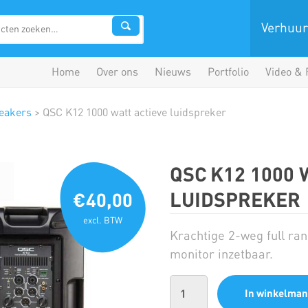
Verhuur
Home
Over ons
Nieuws
Portfolio
Video & 
peakers
>
QSC K12 1000 watt actieve luidspreker
QSC K12 1000 
LUIDSPREKER
€40,00
excl. BTW
Krachtige 2-weg full ra
monitor inzetbaar.
In winkelman