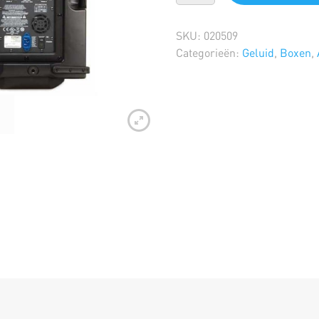
SKU:
020509
Categorieën:
Geluid
,
Boxen
,