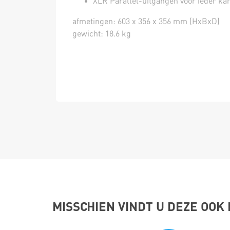
XLR Parallel-uitgangen voor ieder ka
afmetingen: 603 x 356 x 356 mm (HxBxD)
gewicht: 18.6 kg
MISSCHIEN VINDT U DEZE OOK