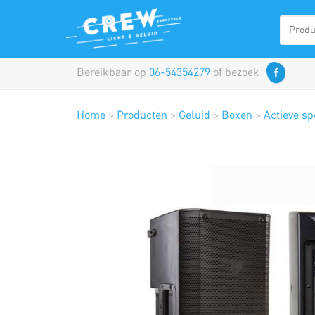
Bereikbaar op
06-54354279
of bezoek
Home
>
Producten
>
Geluid
>
Boxen
>
Actieve s