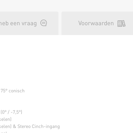
 heb een vraag
Voorwaarden
) 75° conisch
(0° / -7,5°)
kelen)
kelen) & Stereo Cinch-ingang