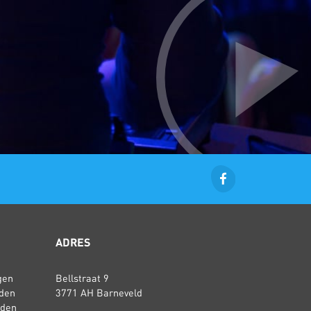
ADRES
gen
Bellstraat 9
den
3771 AH Barneveld
rden